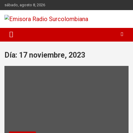
Skip
sábado, agosto 8, 2026
to
content
Radio Surcolombiana 1060 AM Neiva Huila Colombia
Emisora Radio Surcolombiana
Día:
17 noviembre, 2023