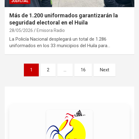
JUDICIAL
Más de 1.200 uniformados garantizarán la
seguridad electoral en el Huila
28/05/2026
Emisora Radio
La Policía Nacional desplegará un total de 1.286
uniformados en los 33 municipios del Huila para…
Paginación
1
2
…
16
Next
de
entradas