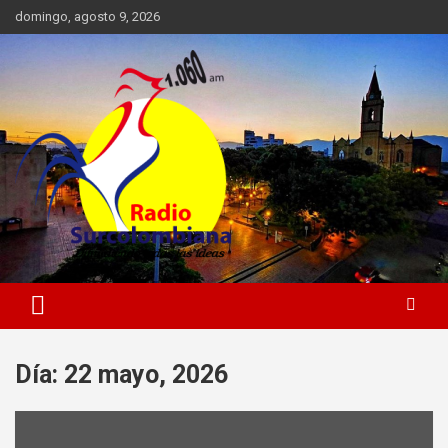
Skip
domingo, agosto 9, 2026
to
content
Radio Surcolombiana 1060 AM Neiva Huila Colombia
Emisora Radio Surcolombiana
Día:
22 mayo, 2026