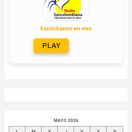
Escúchanos en vivo
PLAY
MAYO 2026
L
M
X
J
V
S
D