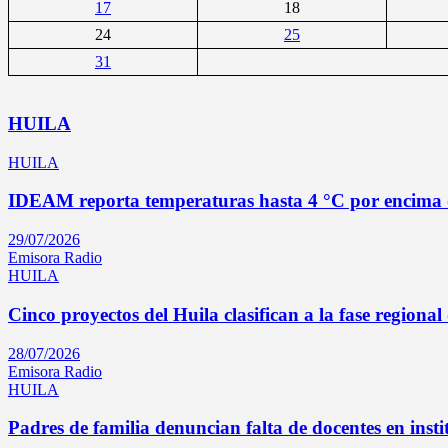
17
18
24
25
31
HUILA
HUILA
IDEAM reporta temperaturas hasta 4 °C por encima de
29/07/2026
Emisora Radio
HUILA
Cinco proyectos del Huila clasifican a la fase regio
28/07/2026
Emisora Radio
HUILA
Padres de familia denuncian falta de docentes en inst