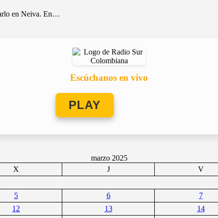
rarlo en Neiva. En…
Escúchanos en vivo
PLAY
marzo 2025
X
J
V
5
6
7
12
13
14