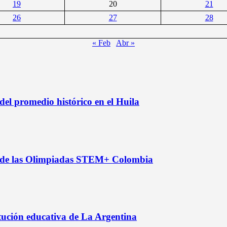
19
20
21
26
27
28
« Feb
Abr »
l promedio histórico en el Huila
nal de las Olimpiadas STEM+ Colombia
itución educativa de La Argentina