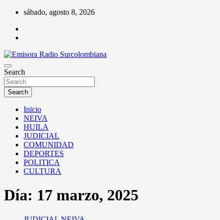
Skip
sábado, agosto 8, 2026
to
content
Radio Surcolombiana 1060 AM Neiva Huila Colombia
Search
Emisora Radio Surcolombiana
Search
Inicio
NEIVA
HUILA
JUDICIAL
COMUNIDAD
DEPORTES
POLITICA
CULTURA
Día:
17 marzo, 2025
JUDICIAL
NEIVA