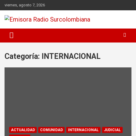
Skip
viernes, agosto 7, 2026
to
content
Radio Surcolombiana 1060 AM Neiva Huila Colombia
Emisora Radio Surcolombiana
Categoría:
INTERNACIONAL
ACTUALIDAD
COMUNIDAD
INTERNACIONAL
JUDICIAL