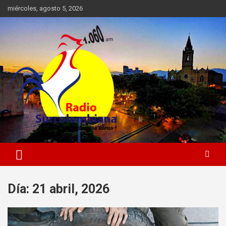
Skip
miércoles, agosto 5, 2026
to
content
Radio Surcolombiana 1060 AM Neiva Huila Colombia
Emisora Radio Surcolombiana
Día:
21 abril, 2026